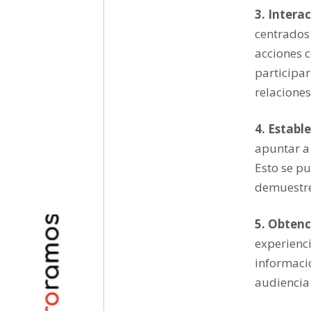
3. Intera
centrados 
acciones 
participar
relaciones
4. Establ
apuntar a 
Esto se pu
demuestre
5. Obtenc
experienci
informació
audiencia