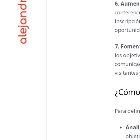
6. Aument
conferenci
inscripció
oportunid
7. Foment
los objeti
comunicac
visitantes
¿Cómo 
Para defin
Anali
objet