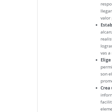
respo
llega
valor
Estab
alcan
reali
logra
vas a
Elige
permi
son el
prome
Crea 
infor
facili
eleme