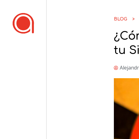
BLOG >
¿Cóm
tu S
Alejand