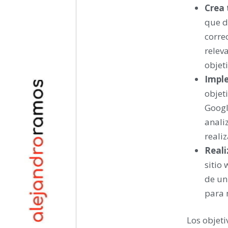
Crea 
que d
corre
releva
objet
Imple
objet
Googl
anali
reali
Reali
sitio 
de un
para 
Los objeti