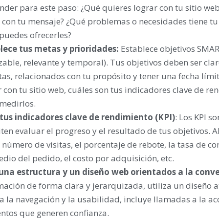
nder para este paso: ¿Qué quieres lograr con tu sitio we
r con tu mensaje? ¿Qué problemas o necesidades tiene tu
 puedes ofrecerles?
lece tus metas y prioridades:
Establece objetivos SMART
zable, relevante y temporal). Tus objetivos deben ser clar
stas, relacionados con tu propósito y tener una fecha lími
r con tu sitio web, cuáles son tus indicadores clave de re
 medirlos.
 tus indicadores clave de rendimiento (KPI)
: Los KPI s
ten evaluar el progreso y el resultado de tus objetivos. 
 número de visitas, el porcentaje de rebote, la tasa de con
dio del pedido, el costo por adquisición, etc.
una estructura y un diseño web orientados a la conv
mación de forma clara y jerarquizada, utiliza un diseño a
ta la navegación y la usabilidad, incluye llamadas a la ac
ntos que generen confianza.