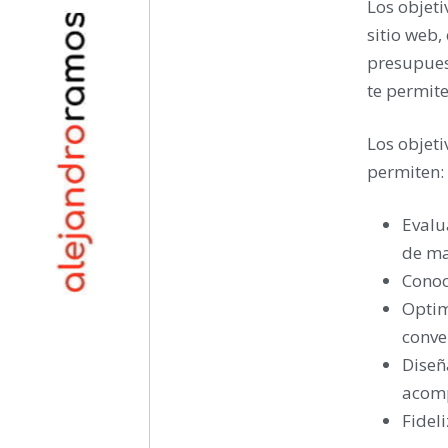
Los objeti
sitio web,
presupuest
te permite
Los objeti
permiten:
Evalua
de ma
Conoc
Optim
conve
Diseñ
acomp
Fidel