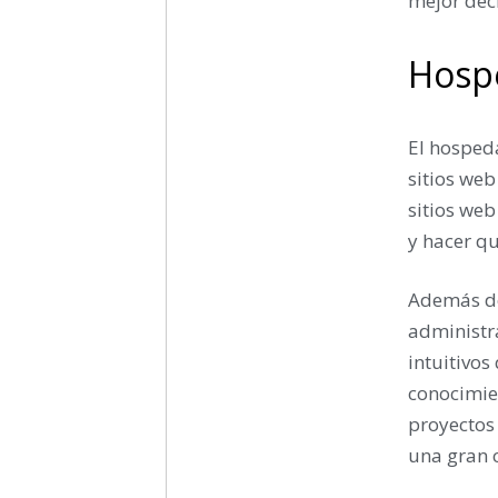
mejor deci
Hosp
El hosped
sitios web
sitios web
y hacer q
Además de 
administr
intuitivos
conocimien
proyectos 
una gran 