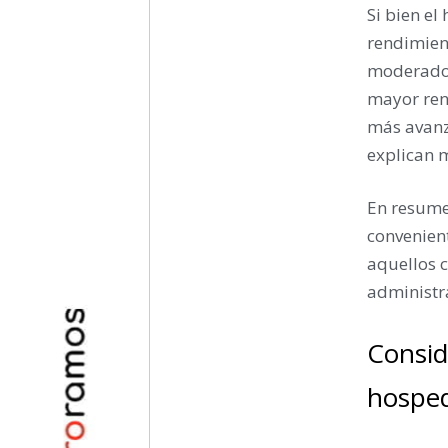
Si bien e
rendimient
moderado. 
mayor ren
más avanz
explican 
En resume
convenient
aquellos 
administr
Consid
hosped