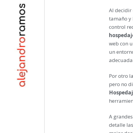
Al decidir
tamaño y l
control re
hospedaj
web con un
un entorn
adecuada
Por otro l
pero no di
Hospedaj
herramient
A grandes 
detalle l