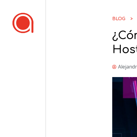
BLOG >
¿Cóm
Host
Alejand