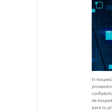
El hospeda
proveedor
confiabili
de hosped
para tu pr