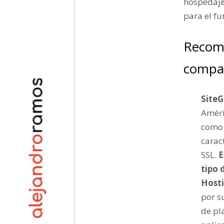
hospedaje
para el fu
Recome
compar
Site
Améri
como 
carac
SSL.
E
tipo 
Host
por s
de pl