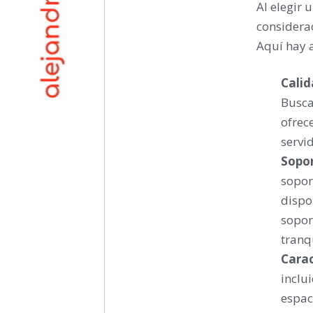
Al elegir 
considera
Aquí hay a
Calid
Busca
ofrec
servid
Sopor
sopor
dispo
sopor
tranq
Carac
inclu
espac