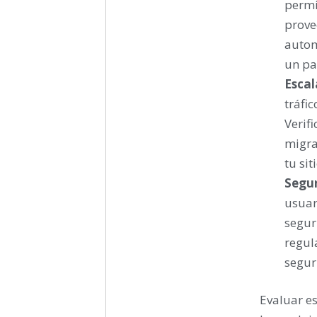
permi
prove
autom
un pan
Escal
tráfi
Verif
migra
tu sit
Segu
usuar
segur
regul
segur
Evaluar es